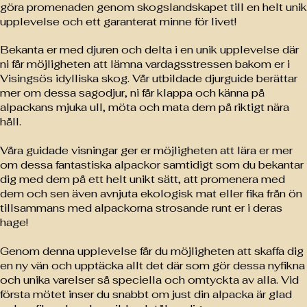
göra promenaden genom skogslandskapet till en helt unik
upplevelse och ett garanterat minne för livet!
Bekanta er med djuren och delta i en unik upplevelse där
ni får möjligheten att lämna vardagsstressen bakom er i
Visingsös idylliska skog. Vår utbildade djurguide berättar
mer om dessa sagodjur, ni får klappa och känna på
alpackans mjuka ull, möta och mata dem på riktigt nära
håll.
Våra guidade visningar ger er möjligheten att lära er mer
om dessa fantastiska alpackor samtidigt som du bekantar
dig med dem på ett helt unikt sätt, att promenera med
dem och sen även avnjuta ekologisk mat eller fika från ön
tillsammans med alpackorna strosande runt er i deras
hage!
Genom denna upplevelse får du möjligheten att skaffa dig
en ny vän och upptäcka allt det där som gör dessa nyfikna
och unika varelser så speciella och omtyckta av alla. Vid
första mötet inser du snabbt om just din alpacka är glad