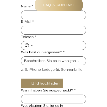
FAQ & KONTAKT
Name
*
E-Mail
*
Telefon
*
Was hast du vergessen?
*
z. B. iPhone-Ladegerät, Sonnenbrille
Bild hochladen
Wann haben Sie ausgecheckt?
*
Wo, glauben Sie, ist es in