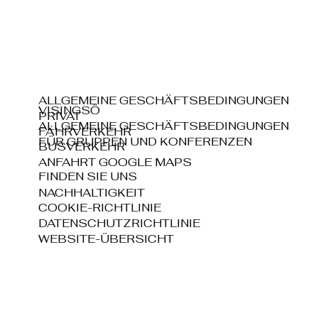
ALLGEMEINE GESCHÄFTSBEDINGUNGEN
VISINGSÖ
PRIVAT
ALLGEMEINE GESCHÄFTSBEDINGUNGEN
FÄHRVERKEHR
FÜR GRUPPEN UND KONFERENZEN
BUSVERKEHR
ANFAHRT GOOGLE MAPS
FINDEN SIE UNS
NACHHALTIGKEIT
COOKIE-RICHTLINIE
DATENSCHUTZRICHTLINIE
WEBSITE-ÜBERSICHT